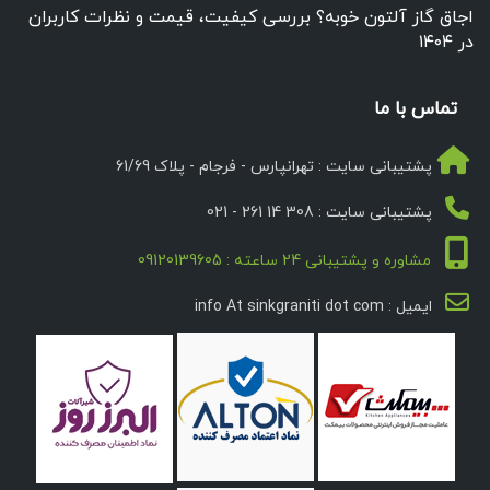
اجاق گاز آلتون خوبه؟ بررسی کیفیت، قیمت و نظرات کاربران
در ۱۴۰۴
تماس با ما
پشتیبانی سایت : تهرانپارس - فرجام - پلاک 61/69
پشتیبانی سایت : 308 14 261 - 021
مشاوره و پشتیبانی 24 ساعته : 09120139605
ایمیل : info At sinkgraniti dot com