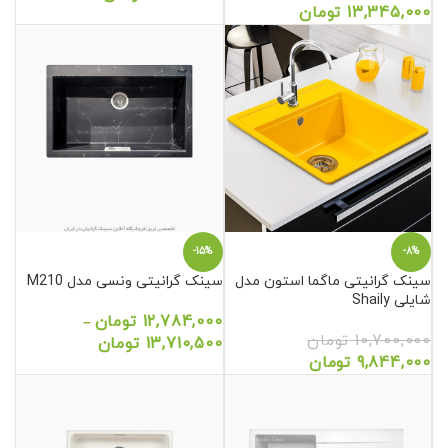
13,345,000
تومان
-15%
-8%
سینک گرانیتی ماگما استون مدل
سینک گرانیتی ونسی مدل M210
شایلی Shaily
12,784,000
تومان
–
10,700,000
تومان
13,710,500
تومان
9,844,000
تومان