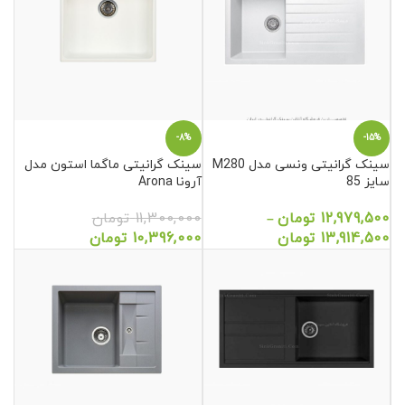
-8%
-15%
سینک گرانیتی ونسی مدل M280
سینک گرانیتی ماگما استون مدل
سایز 85
آرونا Arona
12,979,500
تومان
11,300,000
تومان
–
13,914,500
تومان
10,396,000
تومان