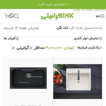
.:: با اطمینان خرید کنید ::.
Skip to navigation
Skip to main content
منو
نمایش همه 12 نتیجه
خانه
/
محصول تعداد لگن
/
تک لگن
نمایش نوار کناری
فیلتر ها
حداقل
گرانیتی
پاک‌کردن فیلترها
تومان
3,000,000