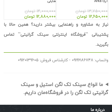
آرکا Arka
هایلی
13,750,000
تومان
14,000,000
تومان
12,650,000
تومان
12,880,000
تومان
نیاز به مشاوره و راهنمایی بیشتر دارید؟ همین حالا با
پشتیبانی ``فروشگاه اینترنتی سینک گرانیتی`` تماس
بگیرید.
واتساپ: 09196186748 - کارشناس فروش: 09120139605
ما انواع سینک تک لگن استیل و سینک
گرانیتی تک لگن را در فروشگاه‌مان داریم.
درباره ما