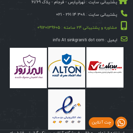
پشتیبانی سایت : تهرانپارس - فرجام - پلاک 61/69
پشتیبانی سایت : 308 14 261 - 021
مشاوره و پشتیبانی 24 ساعته : 09120139605
ایمیل : info At sinkgraniti dot com
چت آنلاین