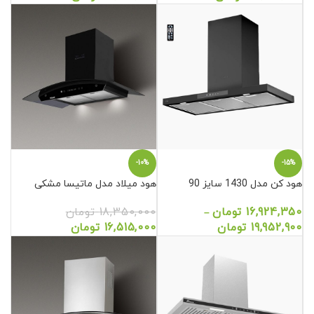
-10%
-15%
هود کن مدل 1430 سایز 90
هود میلاد مدل ماتیسا مشکی
16,924,350
تومان
18,350,000
تومان
–
19,952,900
تومان
16,515,000
تومان