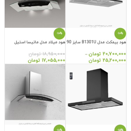
-10%
-10%
هود بیمکث مدل B1301U سایز 90
هود میلاد مدل ماتیسا استیل
20,700,000
تومان
18,950,000
تومان
–
25,200,000
تومان
17,055,000
تومان
-10%
-15%