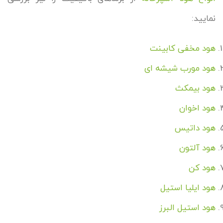
نمایید:
هود مخفی کابینت
هود مورب شیشه ای
هود بیمکث
هود اخوان
هود داتیس
هود آلتون
هود کن
هود ایلیا استیل
هود استیل البرز