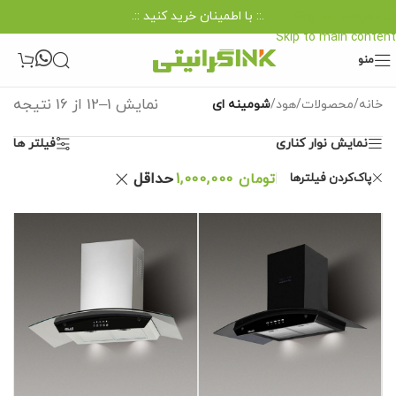
.:: با اطمینان خرید کنید ::.
Skip to navigation
Skip to main content
منو
نمایش 1–12 از 16 نتیجه
خانه
/
محصولات
/
هود
/
شومینه ای
نمایش نوار کناری
فیلتر ها
حداقل
پاک‌کردن فیلترها
تومان
1,000,000