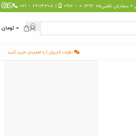
 + سفارش تلفنی
05 1396 0 – 0912
| 26114308 – 021
0
تومان
نظرات کاربران | با اطمینان خرید کنید