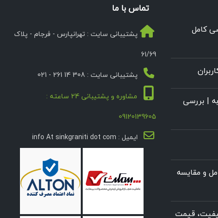
تماس با ما
سی کامل
پشتیبانی سایت : تهرانپارس - فرجام - پلاک
61/69
ربران
پشتیبانی سایت : 308 14 261 - 021
مشاوره و پشتیبانی 24 ساعته :
ه | بررسی
09120139605
ایمیل : info At sinkgraniti dot com
ل و مقایسه
کیفیت، قیمت