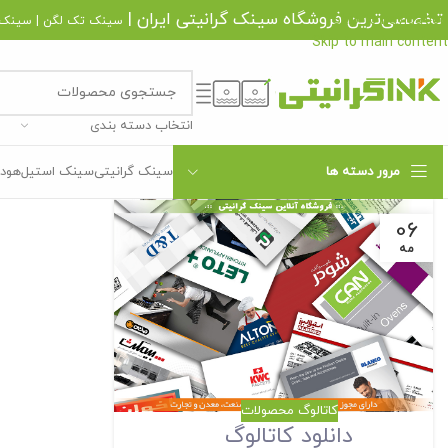
تخصصی‌ترین فروشگاه
سینک گرانیتی
ایران |
Skip to navigation
سینک تک لگن
|
سینک 
Skip to main content
انتخاب دسته بندی
مرور دسته ها
سینک گرانیتی
سینک استیل
هود 
06
مه
کاتالوگ محصولات
دانلود کاتالوگ