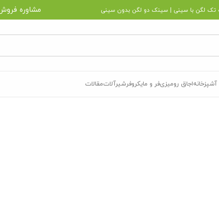
مشاوره فروش
تک لگن با سینی
|
سینک دو لگن بدون سینی
آشپزخانه
اجاق رومیزی
فر و مایکروفر
شیرآلات
مقالات