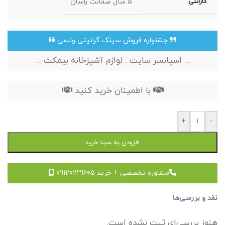
گارانتی
۵ سال ضمانت راسان
جشنواره فروش سینک گرانیتی ونسی
.:: اسپانسر سایت : لوازم آشپزخانه بیمکث ::.
با اطمینان خرید کنید
+
-
افزودن به سبد خرید
مشاوره تخصصی + خرید 09120139605
نقد و بررسی‌ها
هنوز بررسی‌ای ثبت نشده است.