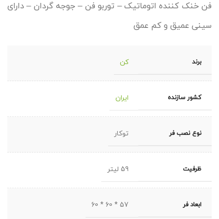
فن خنک کننده اتوماتیک – توربو فن – جوجه گردان – دارای
سینی عمیق و کم عمق
برند
کن
کشور سازنده
ایران
نوع نصب فر
توکار
ظرفیت
59 لیتر
ابعاد فر
57 * 60 * 60