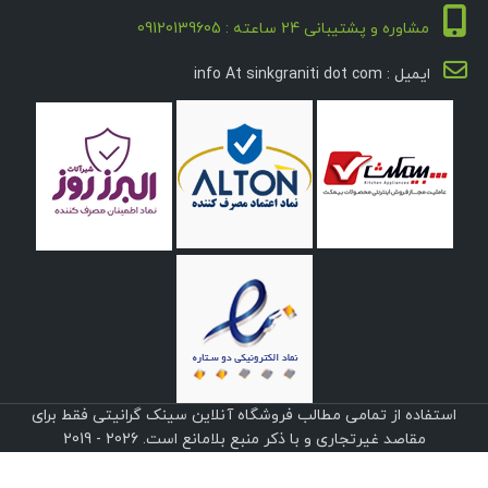
مشاوره و پشتیبانی 24 ساعته : 09120139605
ایمیل : info At sinkgraniti dot com
استفاده از تمامی مطالب فروشگاه آنلاین سینک گرانیتی فقط برای
مقاصد غیرتجاری و با ذکر منبع بلامانع است. 2026 - 2019