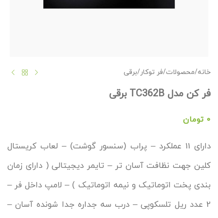
خانه
/
محصولات
/
فر توکار
/
برقی
فر کن مدل TC362B برقی
0
تومان
دارای 11 عملکرد – پراب (سنسور گوشت) – لعاب کریستال
کلین جهت نظافت آسان تر – تایمر دیجیتالی ( دارای زمان
بندی پخت اتوماتیک و نیمه اتوماتیک ) – لامپ داخل فر –
2 عدد ریل تلسکوپی – درب سه جداره جدا شونده آسان –