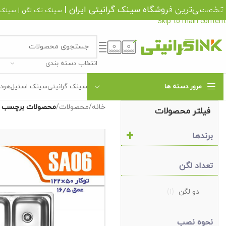
تخصصی‌ترین فروشگاه
سینک گرانیتی
ایران |
Skip to navigation
سینک تک لگن
|
سینک 
Skip to main content
انتخاب دسته بندی
مرور دسته ها
سینک گرانیتی
سینک استیل
هود 
خانه
/
محصولات
/
محصولات برچسب خورده 
فیلتر محصولات
+
برندها
تعداد لگن
دو لگن
(1)
نحوه نصب