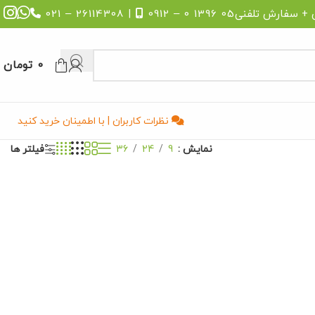
 + سفارش تلفنی
05 1396 0 – 0912
| 26114308 – 021
0
تومان
نظرات کاربران | با اطمینان خرید کنید
نمایش
9
24
36
فیلتر ها