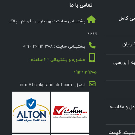
تماس با ما
سی کامل
پشتیبانی سایت : تهرانپارس - فرجام - پلاک
61/69
ربران
پشتیبانی سایت : 308 14 261 - 021
مشاوره و پشتیبانی 24 ساعته :
ه | بررسی
09120139605
ایمیل : info At sinkgraniti dot com
ل و مقایسه
کیفیت، قیمت