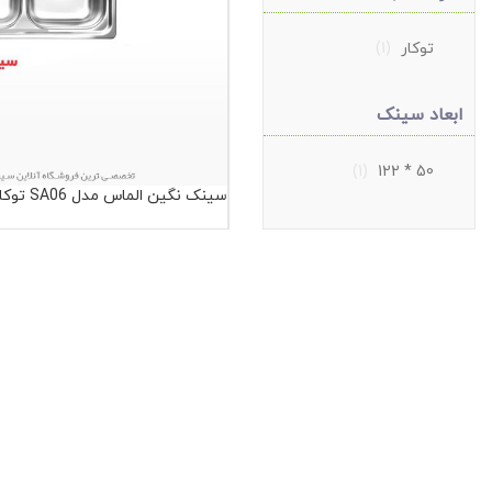
توکار
(1)
ابعاد سینک
(1)
50 * 122
سینک نگین الماس مدل SA06 توکار