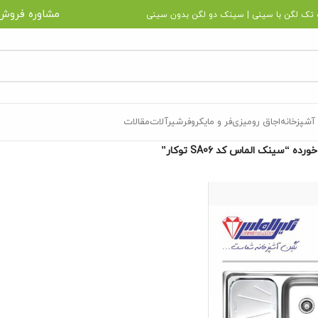
مشاوره فروش
تک لگن با سینی
|
سینک دو لگن بدون سینی
آشپزخانه
اجاق رومیزی
فر و مایکروفر
شیرآلات
مقالات
“سینک الماس کد SA06 توکار”