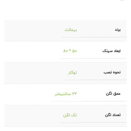
برند
بیمکث
ابعاد سینک
50 * 80
نحوه نصب
توکار
عمق لگن
22 سانتیمتر
تعداد لگن
تک لگن