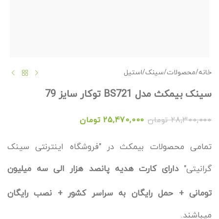
خانه
/
محصولات
/
سینک
/
استیل
سینک بیمکث مدل BS721 توکار سایز 79
28,300,000
تومان
25,470,000
تومان
تمامی محصولات بیمکث در "فروشگاه اینترنتی سینک
گرانیتی"
دارای کارت هدیه
پانصد
هزار الی سه میلیون
تومانی + حمل رایگان به سراسر کشور + نصب رایگان
میباشند.