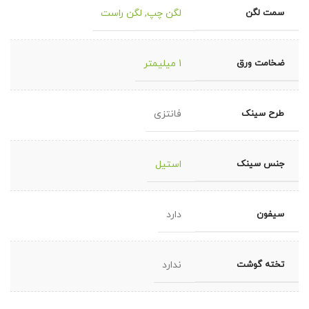
سمت لگن
لگن چپ
,
لگن راست
ضخامت ورق
1 میلیمتر
طرح سینک
فانتزی
جنس سینک
استیل
سیفون
دارد
تخته گوشت
ندارد