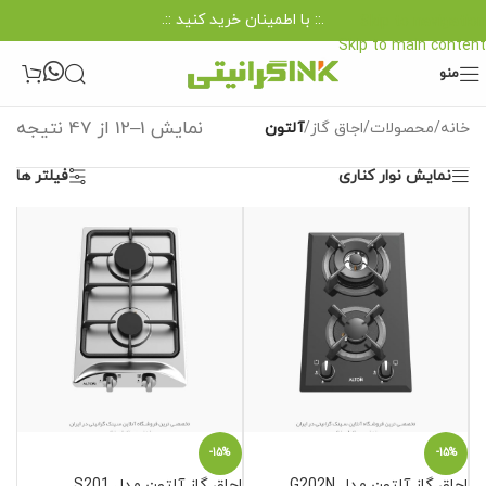
.:: با اطمینان خرید کنید ::.
Skip to navigation
Skip to main content
منو
نمایش 1–12 از 47 نتیجه
خانه
/
محصولات
/
اجاق گاز
/
آلتون
نمایش نوار کناری
فیلتر ها
-15%
-15%
اجاق گاز آلتون مدل G202N
اجاق گاز آلتون مدل S201