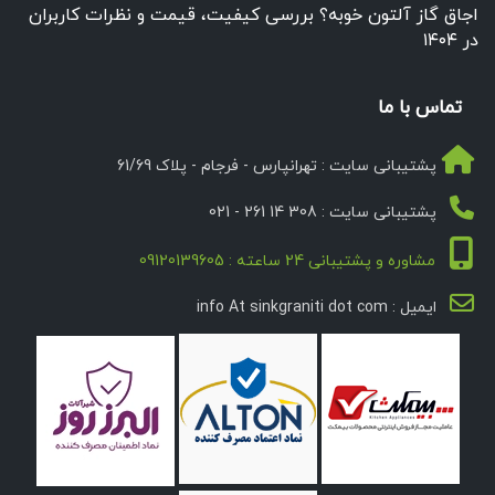
اجاق گاز آلتون خوبه؟ بررسی کیفیت، قیمت و نظرات کاربران
در ۱۴۰۴
تماس با ما
پشتیبانی سایت : تهرانپارس - فرجام - پلاک 61/69
پشتیبانی سایت : 308 14 261 - 021
مشاوره و پشتیبانی 24 ساعته : 09120139605
ایمیل : info At sinkgraniti dot com