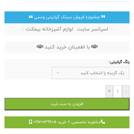
جشنواره فروش سینک گرانیتی ونسی
.:: اسپانسر سایت : لوازم آشپزخانه بیمکث ::.
با اطمینان خرید کنید
رنگ گرانیتی
+
-
افزودن به سبد خرید
مشاوره تخصصی + خرید 09120139605