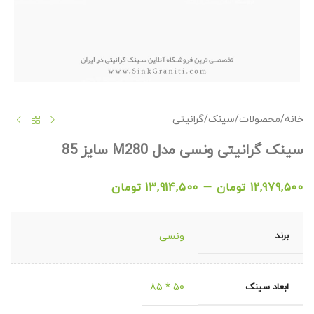
خانه
/
محصولات
/
سینک
/
گرانیتی
سینک گرانیتی ونسی مدل M280 سایز 85
–
12,979,500
تومان
13,914,500
تومان
برند
ونسی
ابعاد سینک
50 * 85