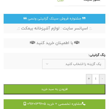
جشنواره فروش سینک گرانیتی ونسی
.:: اسپانسر سایت : لوازم آشپزخانه بیمکث ::.
با اطمینان خرید کنید
رنگ گرانیتی
+
-
افزودن به سبد خرید
مشاوره تخصصی + خرید 09120139605