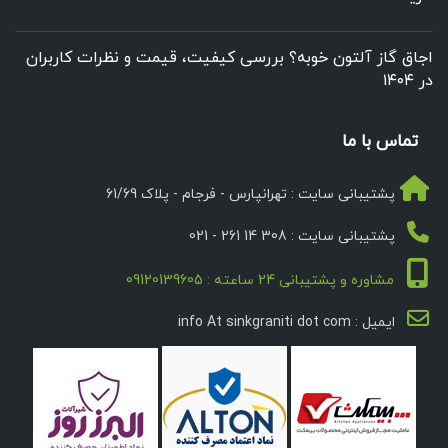
اجاق گاز آلتون خوبه؟ بررسی کیفیت، قیمت و نظرات کاربران
در ۱۴۰۴
تماس با ما
پشتیبانی سایت : تهرانپارس - فرجام - پلاک 61/69
پشتیبانی سایت : 308 14 261 - 021
مشاوره و پشتیبانی 24 ساعته : 09120139605
ایمیل : info At sinkgraniti dot com