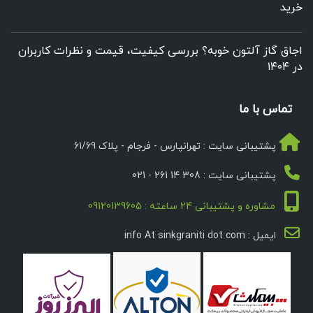
خرید
اجاق گاز آلتون خوبه؟ بررسی کیفیت، قیمت و نظرات کاربران
در ۱۴۰۴
تماس با ما
پشتیبانی سایت : تهرانپارس - فرجام - پلاک 61/69
پشتیبانی سایت : 308 14 261 - 021
مشاوره و پشتیبانی 24 ساعته : 09120139605
ایمیل : info At sinkgraniti dot com