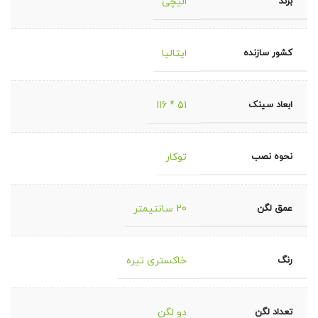
برند
الیچی
کشور سازنده
ایتالیا
ابعاد سینک
51 * 116
نحوه نصب
توکار
عمق لگن
20 سانتیمتر
رنگ
خاکستری تیره
تعداد لگن
دو لگن