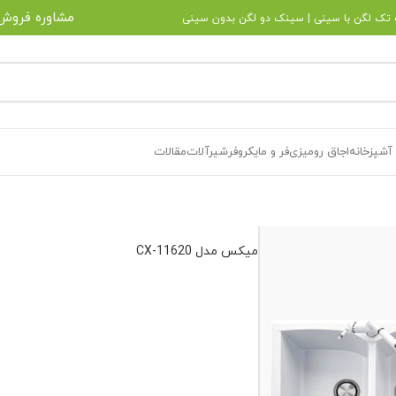
مشاوره فروش
تک لگن با سینی
|
سینک دو لگن بدون سینی
آشپزخانه
اجاق رومیزی
فر و مایکروفر
شیرآلات
مقالات
میکس مدل CX-11620