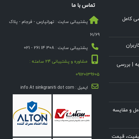
تماس با ما
سی کامل
پشتیبانی سایت : تهرانپارس - فرجام - پلاک
61/69
ربران
پشتیبانی سایت : 308 14 261 - 021
مشاوره و پشتیبانی 24 ساعته :
ه | بررسی
09120139605
ایمیل : info At sinkgraniti dot com
ل و مقایسه
کیفیت، قیمت