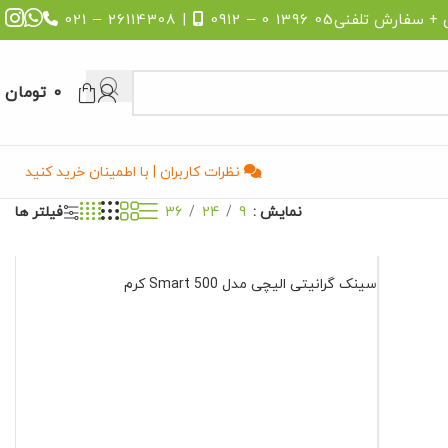
 + سفارش تلفنی
05 1396 0 – 0912
| 26114308 – 021
0
تومان
نظرات کاربران | با اطمینان خرید کنید
نمایش
9
24
36
فیلتر ها
سینک گرانیتی الیچی مدل 500 Smart کرم