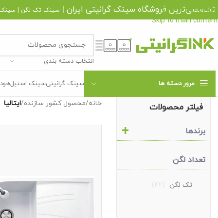
تخصصی‌ترین فروشگاه
سینک گرانیتی
ایران |
Skip to navigation
سینک تک لگن
|
سینک 
Skip to main content
انتخاب دسته بندی
مرور دسته ها
سینک گرانیتی
سینک استیل
هود 
خانه
/
محصول کشور سازنده
/
ایتالیا
فیلتر محصولات
+
برندها
تعداد لگن
تک لگن
(42)