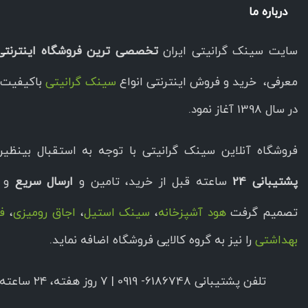
درباره ما
سایت سینک گرانیتی ایران
تخصصی ترین فروشگاه اینترنتی
معرفی، خرید و فروش اینترنتی انواع
سینک گرانیتی
باکیفیت ا
در سال 1398 آغاز نمود.
فروشگاه آنلاین سینک گرانیتی با توجه به استقبال بینظیر 
پشتیبانی 24
ساعته قبل از خرید، تامین و
ارسال سریع
و ب
تصمیم گرفت
هود آشپزخانه
،
سینک استیل
،
اجاق رومیزی
،
فر
بهداشتی
را نیز به گروه کالایی فروشگاه اضافه نماید.
تلفن پشتیبانی 6186748- 0919 | ۷ روز هفته، ۲۴ ساعته پاسخگوی شما هستیم