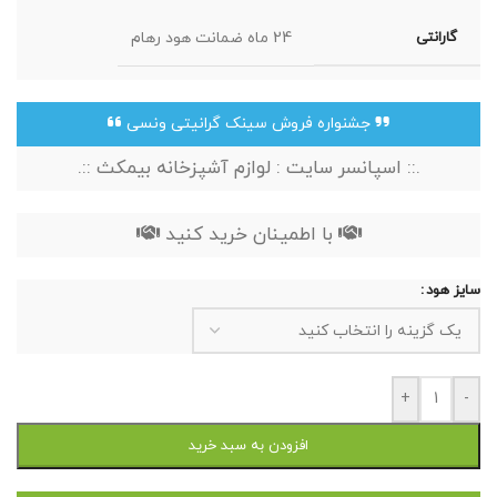
گارانتی
24 ماه ضمانت هود رهام
جشنواره فروش سینک گرانیتی ونسی
.:: اسپانسر سایت : لوازم آشپزخانه بیمکث ::.
با اطمینان خرید کنید
سایز هود
+
-
افزودن به سبد خرید