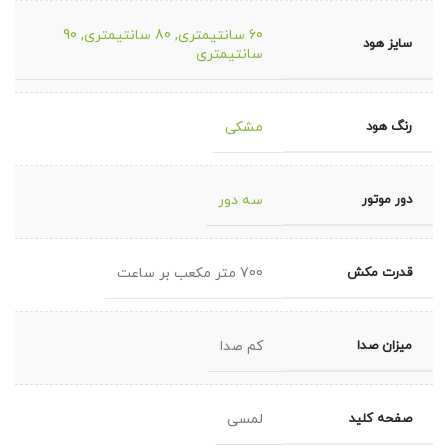
60 سانتیمتری
,
80 سانتیمتری
,
90
سایز هود
سانتیمتری
رنگ هود
مشکی
دور موتور
سه دور
قدرت مکش
700 متر مکعب بر ساعت
میزان صدا
کم صدا
صفحه کلید
لمسی