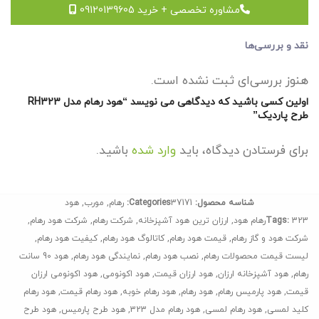
مشاوره تخصصی + خرید 09120139605
نقد و بررسی‌ها
هنوز بررسی‌ای ثبت نشده است.
اولین کسی باشید که دیدگاهی می نویسد “هود رهام مدل RH323
طرح پاردیک”
برای فرستادن دیدگاه، باید
وارد شده
باشید.
شناسه محصول:
37171
Categories:
رهام
,
مورب
,
هود
323رهام هود
Tags:
,
ارزان ترین هود آشپزخانه
,
شرکت رهام
,
شرکت هود رهام
,
شرکت هود و گاز رهام
,
قیمت هود رهام
,
کاتالوگ هود رهام
,
کیفیت هود رهام
,
لیست قیمت محصولات رهام
,
نصب هود رهام
,
نمایندگی هود رهام
,
هود 90 سانت
رهام
,
هود آشپزخانه ارزان
,
هود ارزان قیمت
,
هود اکونومی
,
هود اکونومی ارزان
قیمت
,
هود پارمیس رهام
,
هود رهام
,
هود رهام خوبه
,
هود رهام قیمت
,
هود رهام
کلید لمسی
,
هود رهام لمسی
,
هود رهام مدل 323
,
هود طرح پارمیس
,
هود طرح