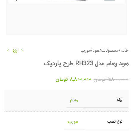
خانه
/
محصولات
/
هود
/
مورب
هود رهام مدل RH323 طرح پاردیک
9,800,000
تومان
8,800,000
تومان
برند
رهام
نوع نصب
مورب