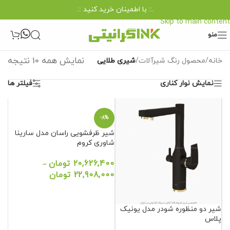
.:: با اطمینان خرید کنید ::.
Skip to navigation
Skip to main content
منو
نمایش همه 10 نتیجه
خانه
/
محصول رنگ شیرآلات
/
شیری طلایی
نمایش نوار کناری
فیلتر ها
-8%
شیر ظرفشویی راسان مدل سارینا
شاوری کروم
20,626,400
تومان
–
22,908,000
تومان
شیر دو منظوره شودر مدل یونیک
پلاس