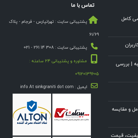
تماس با ما
سی کامل
پشتیبانی سایت : تهرانپارس - فرجام - پلاک
61/69
ربران
پشتیبانی سایت : 308 14 261 - 021
مشاوره و پشتیبانی 24 ساعته :
ه | بررسی
09120139605
ایمیل : info At sinkgraniti dot com
ل و مقایسه
کیفیت، قیمت