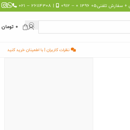
 + سفارش تلفنی
05 1396 0 – 0912
| 26114308 – 021
0
تومان
نظرات کاربران | با اطمینان خرید کنید