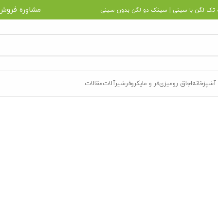
مشاوره فروش
تک لگن با سینی
|
سینک دو لگن بدون سینی
آشپزخانه
اجاق رومیزی
فر و مایکروفر
شیرآلات
مقالات