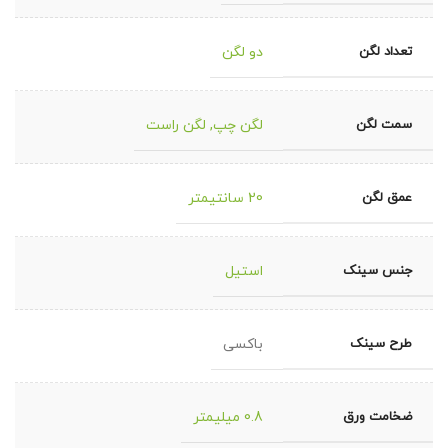
تعداد لگن
دو لگن
سمت لگن
لگن چپ
,
لگن راست
عمق لگن
20 سانتیمتر
جنس سینک
استیل
طرح سینک
باکسی
ضخامت ورق
0.8 میلیمتر