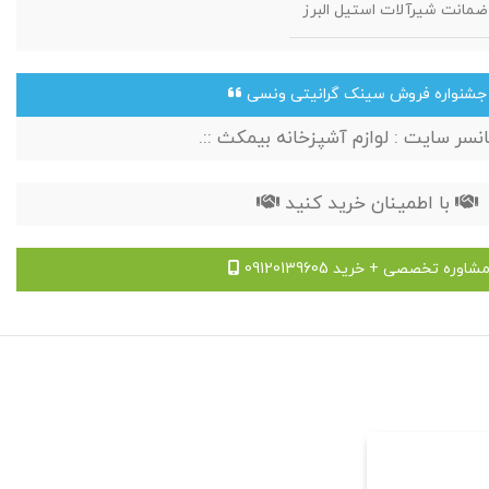
شنواره فروش سینک گرانیتی ونسی
پانسر سایت : لوازم آشپزخانه بیمکث ::.
با اطمینان خرید کنید
شاوره تخصصی + خرید 09120139605