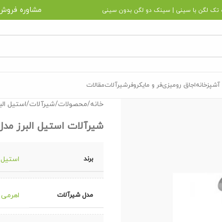
مشاوره فروش
تک لگن با سینی
|
سینک دو لگن بدون سینی
آشپزخانه
اجاق رومیزی
فر و مایکروفر
شیرآلات
مقالات
خانه
/
محصولات
/
شیرآلات
/
استیل الب
شیرآلات استیل البرز مدل T-112
برند
استیل ا
مدل شیرآلات
اهرمی