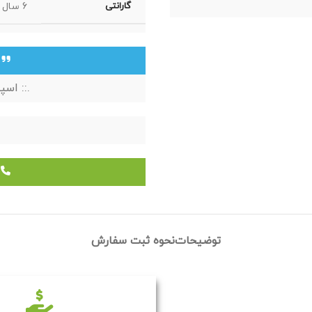
گارانتی
6 سال ضمانت شیرآلات استیل البرز
ج
.:: اس
م
توضیحات
نحوه ثبت سفارش