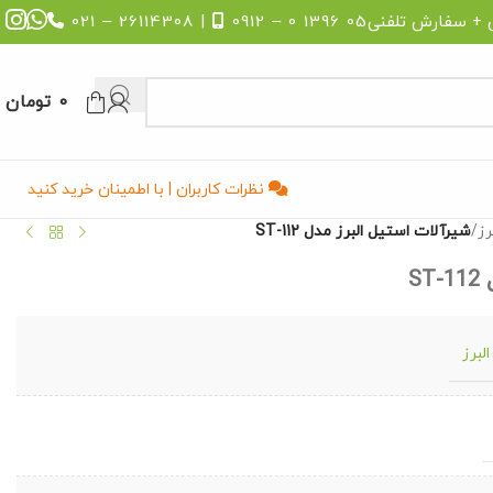
 + سفارش تلفنی
05 1396 0 – 0912
| 26114308 – 021
0
تومان
نظرات کاربران | با اطمینان خرید کنید
رز
/
شیرآلات استیل البرز مدل ST-112
S
لبرز