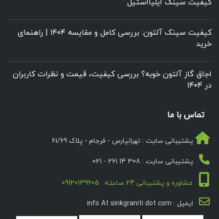
کیفیت سینک ایلیااستیل
کیفیت سینک آلتون: بررسی کامل و مقایسه ۱۴۰۴ | راهنمای
خرید
اجاق گاز آلتون خوبه؟ بررسی کیفیت، قیمت و نظرات کاربران
در ۱۴۰۴
تماس با ما
پشتیبانی سایت : تهرانپارس - فرجام - پلاک 61/69
پشتیبانی سایت : 308 14 261 - 021
مشاوره و پشتیبانی 24 ساعته : 09120139605
ایمیل : info At sinkgraniti dot com