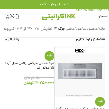
.:: با اطمینان خرید کنید ::.
Skip to navigation
Skip to main content
منو
نمایش 25–36 از 134 نتیجه
خانه
/
محصولات
/
هود
/
مخفی
/
برگه 3
نمایش نوار کناری
فیلتر ها
-15%
هود مخفی میکس پلاس مدل آرتا
3B موتور فلز
15,000,000
تومان
12,750,000
تومان
-15%
هود مخفی میکس پلاس مدل آرتا