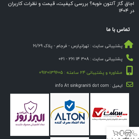
اجاق گاز آلتون خوبه؟ بررسی کیفیت، قیمت و نظرات کاربران
در ۱۴۰۴
تماس با ما
پشتیبانی سایت : تهرانپارس - فرجام - پلاک 61/69
پشتیبانی سایت : 308 14 261 - 021
مشاوره و پشتیبانی 24 ساعته : 09120139605
ایمیل : info At sinkgraniti dot com