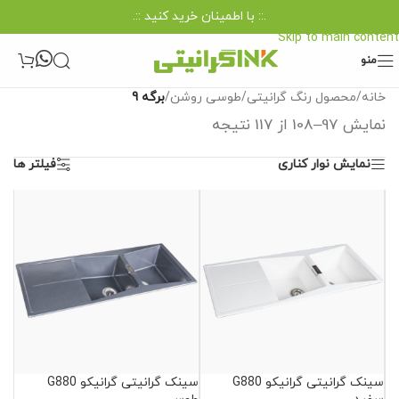
.:: با اطمینان خرید کنید ::.
Skip to navigation
Skip to main content
منو
خانه
/
محصول رنگ گرانیتی
/
طوسی روشن
/
برگه 9
نمایش 97–108 از 117 نتیجه
نمایش نوار کناری
فیلتر ها
سینک گرانیتی گرانیکو G880
سینک گرانیتی گرانیکو G880