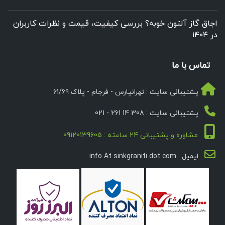
اجاق گاز آلتون خوبه؟ بررسی کیفیت، قیمت و نظرات کاربران
در ۱۴۰۴
تماس با ما
پشتیبانی سایت : تهرانپارس - فرجام - پلاک 61/69
پشتیبانی سایت : 308 14 261 - 021
مشاوره و پشتیبانی 24 ساعته : 09120139605
ایمیل : info At sinkgraniti dot com