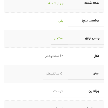
تعداد شعله
چهار شعله
موقعیت پلوپز
بغل
جنس اجاق
استیل
طول
62 سانتیمتر
عرض
51 سانتیمتر
جرقه زن
اتومات